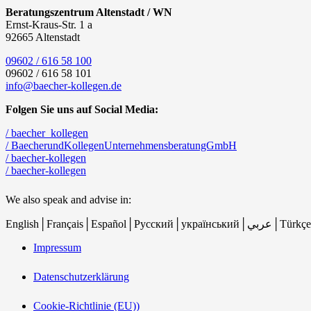
Beratungszentrum Altenstadt / WN
Ernst-Kraus-Str. 1 a
92665 Altenstadt
09602 / 616 58 100
09602 / 616 58 101
info@baecher-kollegen.de
Folgen Sie uns auf Social Media:
/ baecher_kollegen
/ BaecherundKollegenUnternehmensberatungGmbH
/ baecher-kollegen
/ baecher-kollegen
We also speak and advise in:
English│Français│Español│Русс
Impressum
Datenschutzerklärung
Cookie-Richtlinie (EU))