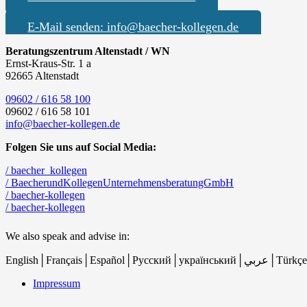
E-Mail senden: info@baecher-kollegen.de
Beratungszentrum Altenstadt / WN
Ernst-Kraus-Str. 1 a
92665 Altenstadt
09602 / 616 58 100
09602 / 616 58 101
info@baecher-kollegen.de
Folgen Sie uns auf Social Media:
/ baecher_kollegen
/ BaecherundKollegenUnternehmensberatungGmbH
/ baecher-kollegen
/ baecher-kollegen
We also speak and advise in:
English│Français│Español│Русс
Impressum